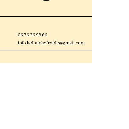
06 76 36 98 66
info.ladouchefroide@gmail.com
11 Rue des Augustins, 57000
Metz, France
Mentions légales