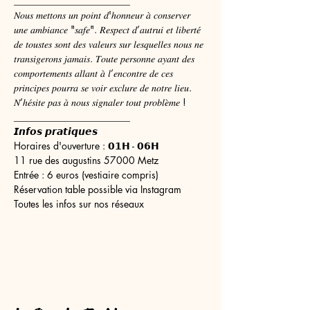
________________________
𝑁𝑜𝑢𝑠 𝑚𝑒𝑡𝑡𝑜𝑛𝑠 𝑢𝑛 𝑝𝑜𝑖𝑛𝑡 𝑑'ℎ𝑜𝑛𝑛𝑒𝑢𝑟 𝑎̀ 𝑐𝑜𝑛𝑠𝑒𝑟𝑣𝑒𝑟 
𝑢𝑛𝑒 𝑎𝑚𝑏𝑖𝑎𝑛𝑐𝑒 "𝑠𝑎𝑓𝑒". 𝑅𝑒𝑠𝑝𝑒𝑐𝑡 𝑑’𝑎𝑢𝑡𝑟𝑢𝑖 𝑒𝑡 𝑙𝑖𝑏𝑒𝑟𝑡𝑒́ 
𝑑𝑒 𝑡𝑜𝑢𝑠𝑡𝑒𝑠 𝑠𝑜𝑛𝑡 𝑑𝑒𝑠 𝑣𝑎𝑙𝑒𝑢𝑟𝑠 𝑠𝑢𝑟 𝑙𝑒𝑠𝑞𝑢𝑒𝑙𝑙𝑒𝑠 𝑛𝑜𝑢𝑠 𝑛𝑒 
𝑡𝑟𝑎𝑛𝑠𝑖𝑔𝑒𝑟𝑜𝑛𝑠 𝑗𝑎𝑚𝑎𝑖𝑠. 𝑇𝑜𝑢𝑡𝑒 𝑝𝑒𝑟𝑠𝑜𝑛𝑛𝑒 𝑎𝑦𝑎𝑛𝑡 𝑑𝑒𝑠 
𝑐𝑜𝑚𝑝𝑜𝑟𝑡𝑒𝑚𝑒𝑛𝑡𝑠 𝑎𝑙𝑙𝑎𝑛𝑡 𝑎̀ 𝑙’𝑒𝑛𝑐𝑜𝑛𝑡𝑟𝑒 𝑑𝑒 𝑐𝑒𝑠 
𝑝𝑟𝑖𝑛𝑐𝑖𝑝𝑒𝑠 𝑝𝑜𝑢𝑟𝑟𝑎 𝑠𝑒 𝑣𝑜𝑖𝑟 𝑒𝑥𝑐𝑙𝑢𝑟𝑒 𝑑𝑒 𝑛𝑜𝑡𝑟𝑒 𝑙𝑖𝑒𝑢. 
𝑁’ℎ𝑒́𝑠𝑖𝑡𝑒 𝑝𝑎𝑠 𝑎̀ 𝑛𝑜𝑢𝑠 𝑠𝑖𝑔𝑛𝑎𝑙𝑒𝑟 𝑡𝑜𝑢𝑡 𝑝𝑟𝑜𝑏𝑙𝑒̀𝑚𝑒 !
________________________
𝙄𝙣𝙛𝙤𝙨 𝙥𝙧𝙖𝙩𝙞𝙦𝙪𝙚𝙨
Horaires d'ouverture : 𝟬𝟭𝗛 - 𝟬𝟲𝗛
11 rue des augustins 57000 Metz
Entrée : 6 euros (vestiaire compris)
Réservation table possible via Instagram
Toutes les infos sur nos réseaux