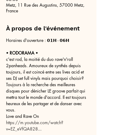
Metz, 11 Rue des Augustins, 57000 Metz,
France
À propos de l'événement
Horaires d'ouverture : 𝟬𝟭𝗛 - 𝟬𝟲𝗛
• 
RODORAMA
 •
c'est rod, la moitié du duo rave'n'roll 
2panheads. Amoureux de synthés depuis 
toujours, il est coincé entre ses lives acid et 
ses DJ set full vinyls mais pourquoi choisir? 
Toujours à la recherche des meilleures 
disques pour dénicher LE groove parfait qui 
mettra tout le monde d'accord. Il est toujours 
heureux de les partager et de danser avec 
vous.
Love and Rave On
https://m.youtube.com/watch?
v=EZ_eVfQA828
...