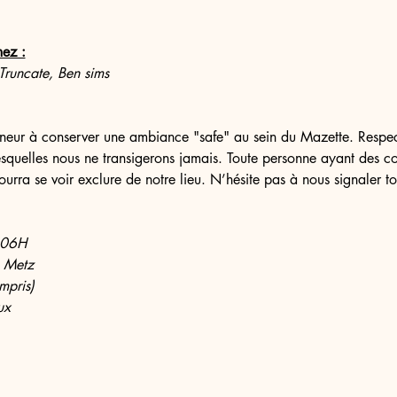
mez :
Truncate, Ben sims
eur à conserver une ambiance "safe" au sein du Mazette. Respect 
lesquelles nous ne transigerons jamais. Toute personne ayant des c
ourra se voir exclure de notre lieu. N’hésite pas à nous signaler t
- 06H
 Metz
mpris)
ux