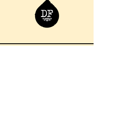
06 76 36 98 66
info.ladouchefroide@gmail.com
11 Rue des Augustins, 57000
Metz, France