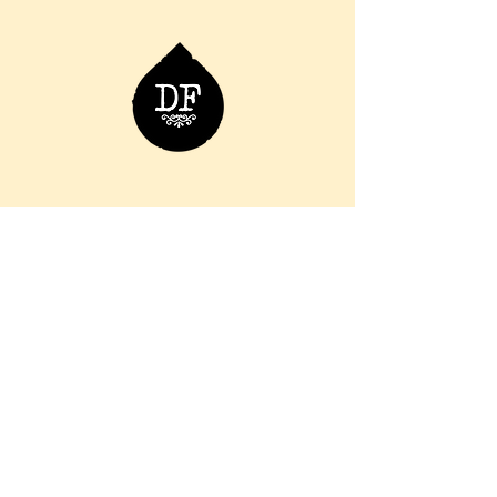
06 76 36 98 66
info.ladouchefroide@gmail.com
11 Rue des Augustins, 57000
Metz, France