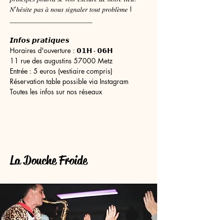
𝑁’ℎ𝑒́𝑠𝑖𝑡𝑒 𝑝𝑎𝑠 𝑎̀ 𝑛𝑜𝑢𝑠 𝑠𝑖𝑔𝑛𝑎𝑙𝑒𝑟 𝑡𝑜𝑢𝑡 𝑝𝑟𝑜𝑏𝑙𝑒̀𝑚𝑒 !
________________________
𝙄𝙣𝙛𝙤𝙨 𝙥𝙧𝙖𝙩𝙞𝙦𝙪𝙚𝙨
Horaires d'ouverture : 𝟬𝟭𝗛 - 𝟬𝟲𝗛
11 rue des augustins 57000 Metz
Entrée : 5 euros (vestiaire compris)
Réservation table possible via Instagram
Toutes les infos sur nos réseaux
La Douche Froide