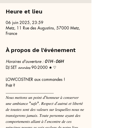
Heure et lieu
06 juin 2025, 23:59
Metz, 11 Rue des Augustins, 57000 Metz,
France
À propos de l'événement
Horaires d'ouverture : 
01H - 06H
DJ SET 𝓪𝓷𝓷𝓮́𝓮𝓼 90-2000 ★ ♡
LOWCOSTNER aux commandes !
Prêt ?
________________________
𝑁𝑜𝑢𝑠 𝑚𝑒𝑡𝑡𝑜𝑛𝑠 𝑢𝑛 𝑝𝑜𝑖𝑛𝑡 𝑑'ℎ𝑜𝑛𝑛𝑒𝑢𝑟 𝑎̀ 𝑐𝑜𝑛𝑠𝑒𝑟𝑣𝑒𝑟 
𝑢𝑛𝑒 𝑎𝑚𝑏𝑖𝑎𝑛𝑐𝑒 "𝑠𝑎𝑓𝑒". 𝑅𝑒𝑠𝑝𝑒𝑐𝑡 𝑑’𝑎𝑢𝑡𝑟𝑢𝑖 𝑒𝑡 𝑙𝑖𝑏𝑒𝑟𝑡𝑒́ 
𝑑𝑒 𝑡𝑜𝑢𝑠𝑡𝑒𝑠 𝑠𝑜𝑛𝑡 𝑑𝑒𝑠 𝑣𝑎𝑙𝑒𝑢𝑟𝑠 𝑠𝑢𝑟 𝑙𝑒𝑠𝑞𝑢𝑒𝑙𝑙𝑒𝑠 𝑛𝑜𝑢𝑠 𝑛𝑒 
𝑡𝑟𝑎𝑛𝑠𝑖𝑔𝑒𝑟𝑜𝑛𝑠 𝑗𝑎𝑚𝑎𝑖𝑠. 𝑇𝑜𝑢𝑡𝑒 𝑝𝑒𝑟𝑠𝑜𝑛𝑛𝑒 𝑎𝑦𝑎𝑛𝑡 𝑑𝑒𝑠 
𝑐𝑜𝑚𝑝𝑜𝑟𝑡𝑒𝑚𝑒𝑛𝑡𝑠 𝑎𝑙𝑙𝑎𝑛𝑡 𝑎̀ 𝑙’𝑒𝑛𝑐𝑜𝑛𝑡𝑟𝑒 𝑑𝑒 𝑐𝑒𝑠 
𝑝𝑟𝑖𝑛𝑐𝑖𝑝𝑒𝑠 𝑝𝑜𝑢𝑟𝑟𝑎 𝑠𝑒 𝑣𝑜𝑖𝑟 𝑒𝑥𝑐𝑙𝑢𝑟𝑒 𝑑𝑒 𝑛𝑜𝑡𝑟𝑒 𝑙𝑖𝑒𝑢. 