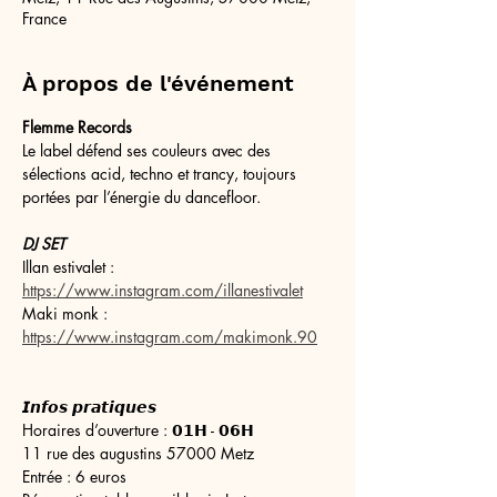
France
À propos de l'événement
Flemme Records
Le label défend ses couleurs avec des 
sélections acid, techno et trancy, toujours 
portées par l’énergie du dancefloor.
DJ SET 
Illan estivalet : 
https://www.instagram.com/illanestivalet
Maki monk : 
https://www.instagram.com/makimonk.90
𝙄𝙣𝙛𝙤𝙨 𝙥𝙧𝙖𝙩𝙞𝙦𝙪𝙚𝙨
Horaires d’ouverture : 𝟬𝟭𝗛 - 𝟬𝟲𝗛
11 rue des augustins 57000 Metz
Entrée : 6 euros 