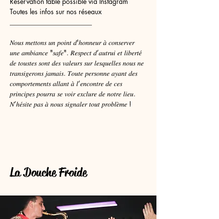
Réservation table possible via Instagram
Toutes les infos sur nos réseaux
________________________
𝑁𝑜𝑢𝑠 𝑚𝑒𝑡𝑡𝑜𝑛𝑠 𝑢𝑛 𝑝𝑜𝑖𝑛𝑡 𝑑'ℎ𝑜𝑛𝑛𝑒𝑢𝑟 𝑎̀ 𝑐𝑜𝑛𝑠𝑒𝑟𝑣𝑒𝑟 
𝑢𝑛𝑒 𝑎𝑚𝑏𝑖𝑎𝑛𝑐𝑒 "𝑠𝑎𝑓𝑒". 𝑅𝑒𝑠𝑝𝑒𝑐𝑡 𝑑’𝑎𝑢𝑡𝑟𝑢𝑖 𝑒𝑡 𝑙𝑖𝑏𝑒𝑟𝑡𝑒́ 
𝑑𝑒 𝑡𝑜𝑢𝑠𝑡𝑒𝑠 𝑠𝑜𝑛𝑡 𝑑𝑒𝑠 𝑣𝑎𝑙𝑒𝑢𝑟𝑠 𝑠𝑢𝑟 𝑙𝑒𝑠𝑞𝑢𝑒𝑙𝑙𝑒𝑠 𝑛𝑜𝑢𝑠 𝑛𝑒 
𝑡𝑟𝑎𝑛𝑠𝑖𝑔𝑒𝑟𝑜𝑛𝑠 𝑗𝑎𝑚𝑎𝑖𝑠. 𝑇𝑜𝑢𝑡𝑒 𝑝𝑒𝑟𝑠𝑜𝑛𝑛𝑒 𝑎𝑦𝑎𝑛𝑡 𝑑𝑒𝑠 
𝑐𝑜𝑚𝑝𝑜𝑟𝑡𝑒𝑚𝑒𝑛𝑡𝑠 𝑎𝑙𝑙𝑎𝑛𝑡 𝑎̀ 𝑙’𝑒𝑛𝑐𝑜𝑛𝑡𝑟𝑒 𝑑𝑒 𝑐𝑒𝑠 
𝑝𝑟𝑖𝑛𝑐𝑖𝑝𝑒𝑠 𝑝𝑜𝑢𝑟𝑟𝑎 𝑠𝑒 𝑣𝑜𝑖𝑟 𝑒𝑥𝑐𝑙𝑢𝑟𝑒 𝑑𝑒 𝑛𝑜𝑡𝑟𝑒 𝑙𝑖𝑒𝑢. 
𝑁’ℎ𝑒́𝑠𝑖𝑡𝑒 𝑝𝑎𝑠 𝑎̀ 𝑛𝑜𝑢𝑠 𝑠𝑖𝑔𝑛𝑎𝑙𝑒𝑟 𝑡𝑜𝑢𝑡 𝑝𝑟𝑜𝑏𝑙𝑒̀𝑚𝑒 !
La Douche Froide