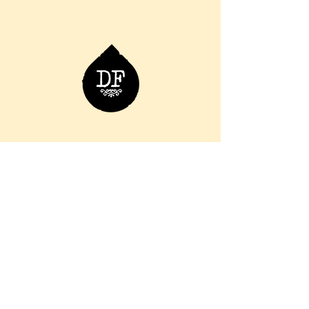
06 76 36 98 66
info.ladouchefroide@gmail.com
11 Rue des Augustins, 57000
Metz, France