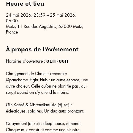
Heure et lieu
24 mai 2026, 23:59 – 25 mai 2026,
06:00
Metz, 11 Rue des Augustins, 57000 Metz,
France
À propos de l'événement
Horaires d'ouverture : 𝟬𝟭𝗛 - 𝟬𝟲𝗛
Changement de Chaleur rencontre 
@panchama_fight_klub : un autre espace, une 
autre chaleur. Celle qu’on ne planifie pas, qui 
surgit quand on s’y attend le moins.
Gin Kahré & @brenvikmusic (dj set) : 
éclectiques, solaires. Un duo auto bronzant.
@daymount (dj set) : deep house, minimal. 
Chaque mix construit comme une histoire 