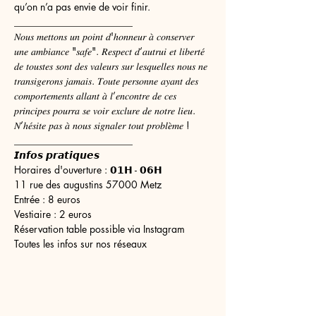
qu’on n’a pas envie de voir finir.
________________________
𝑁𝑜𝑢𝑠 𝑚𝑒𝑡𝑡𝑜𝑛𝑠 𝑢𝑛 𝑝𝑜𝑖𝑛𝑡 𝑑'ℎ𝑜𝑛𝑛𝑒𝑢𝑟 𝑎̀ 𝑐𝑜𝑛𝑠𝑒𝑟𝑣𝑒𝑟 
𝑢𝑛𝑒 𝑎𝑚𝑏𝑖𝑎𝑛𝑐𝑒 "𝑠𝑎𝑓𝑒". 𝑅𝑒𝑠𝑝𝑒𝑐𝑡 𝑑’𝑎𝑢𝑡𝑟𝑢𝑖 𝑒𝑡 𝑙𝑖𝑏𝑒𝑟𝑡𝑒́ 
𝑑𝑒 𝑡𝑜𝑢𝑠𝑡𝑒𝑠 𝑠𝑜𝑛𝑡 𝑑𝑒𝑠 𝑣𝑎𝑙𝑒𝑢𝑟𝑠 𝑠𝑢𝑟 𝑙𝑒𝑠𝑞𝑢𝑒𝑙𝑙𝑒𝑠 𝑛𝑜𝑢𝑠 𝑛𝑒 
𝑡𝑟𝑎𝑛𝑠𝑖𝑔𝑒𝑟𝑜𝑛𝑠 𝑗𝑎𝑚𝑎𝑖𝑠. 𝑇𝑜𝑢𝑡𝑒 𝑝𝑒𝑟𝑠𝑜𝑛𝑛𝑒 𝑎𝑦𝑎𝑛𝑡 𝑑𝑒𝑠 
𝑐𝑜𝑚𝑝𝑜𝑟𝑡𝑒𝑚𝑒𝑛𝑡𝑠 𝑎𝑙𝑙𝑎𝑛𝑡 𝑎̀ 𝑙’𝑒𝑛𝑐𝑜𝑛𝑡𝑟𝑒 𝑑𝑒 𝑐𝑒𝑠 
𝑝𝑟𝑖𝑛𝑐𝑖𝑝𝑒𝑠 𝑝𝑜𝑢𝑟𝑟𝑎 𝑠𝑒 𝑣𝑜𝑖𝑟 𝑒𝑥𝑐𝑙𝑢𝑟𝑒 𝑑𝑒 𝑛𝑜𝑡𝑟𝑒 𝑙𝑖𝑒𝑢. 
𝑁’ℎ𝑒́𝑠𝑖𝑡𝑒 𝑝𝑎𝑠 𝑎̀ 𝑛𝑜𝑢𝑠 𝑠𝑖𝑔𝑛𝑎𝑙𝑒𝑟 𝑡𝑜𝑢𝑡 𝑝𝑟𝑜𝑏𝑙𝑒̀𝑚𝑒 !
________________________
𝙄𝙣𝙛𝙤𝙨 𝙥𝙧𝙖𝙩𝙞𝙦𝙪𝙚𝙨
Horaires d'ouverture : 𝟬𝟭𝗛 - 𝟬𝟲𝗛
11 rue des augustins 57000 Metz
Entrée : 8 euros
Vestiaire : 2 euros  
Réservation table possible via Instagram
Toutes les infos sur nos réseaux