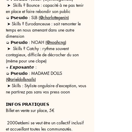
 ➤  Skills ? Bounce : capacité à ne pas tenir 
en place et faire rebondir son public
➭ 𝗣𝘀𝗲𝘂𝗱𝗼 : SLB (
@charlottegenin
) 
 ➤ Skills ? Eurodanceuse : sait remonter le 
temps en nous amenant dans une autre 
dimension 
➭ 𝗣𝘀𝗲𝘂𝗱𝗼 : NOAH (
@noahcng
)
 ➤  Skills ? Catchy : rythme souvent 
contagieux, difficile de décrocher du son 
(même pour une clope) 
+ 𝙀𝙭𝙥𝙤𝙨𝙖𝙣𝙩𝙚 : 
➭ 𝗣𝘀𝗲𝘂𝗱𝗼 : MADAME DOLLS 
(
@arieldollsnails
)
 ➤ Skills : Styliste ongulaire d’exception, vous 
ne partirez pas sans vos press ooon 
𝗜𝗡𝗙𝗢𝗦 𝗣𝗥𝗔𝗧𝗜𝗤𝗨𝗘𝗦
Billet en vente sur place, 5€
 2000etdemi se veut être un collectif inclusif 
et accueillant toutes les communautés. 