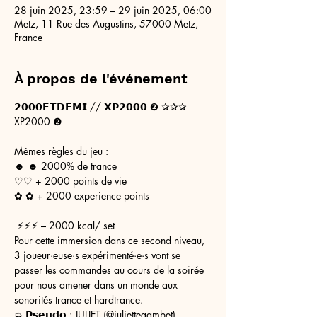
28 juin 2025, 23:59 – 29 juin 2025, 06:00
Metz, 11 Rue des Augustins, 57000 Metz,
France
À propos de l'événement
𝟮𝟬𝟬𝟬𝗘𝗧𝗗𝗘𝗠𝗜 // 𝗫𝗣𝟮𝟬𝟬𝟬 ❷ ✰✰✰
XP2000 ❷
Mêmes règles du jeu :
☻ ☻ 2000% de trance 
♡♡ + 2000 points de vie
✿ ✿ + 2000 experience points
 ⚡︎⚡︎⚡︎ – 2000 kcal/ set
Pour cette immersion dans ce second niveau, 
3 joueur·euse·s expérimenté·e·s vont se 
passer les commandes au cours de la soirée 
pour nous amener dans un monde aux 
sonorités trance et hardtrance. 
➭ 𝗣𝘀𝗲𝘂𝗱𝗼 : JULIET (@juliettegambet)