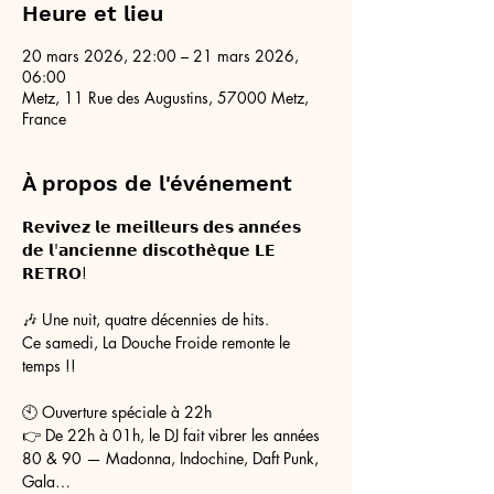
Heure et lieu
20 mars 2026, 22:00 – 21 mars 2026,
06:00
Metz, 11 Rue des Augustins, 57000 Metz,
France
À propos de l'événement
𝗥𝗲𝘃𝗶𝘃𝗲𝘇 𝗹𝗲 𝗺𝗲𝗶𝗹𝗹𝗲𝘂𝗿𝘀 𝗱𝗲𝘀 𝗮𝗻𝗻𝗲́𝗲𝘀 
𝗱𝗲 𝗹'𝗮𝗻𝗰𝗶𝗲𝗻𝗻𝗲 𝗱𝗶𝘀𝗰𝗼𝘁𝗵𝗲̀𝗾𝘂𝗲 𝗟𝗘 
𝗥𝗘𝗧𝗥𝗢! 
🎶 Une nuit, quatre décennies de hits.
Ce samedi, La Douche Froide remonte le 
temps !!
🕙 Ouverture spéciale à 22h
👉 De 22h à 01h, le DJ fait vibrer les années 
80 & 90 — Madonna, Indochine, Daft Punk, 
Gala…