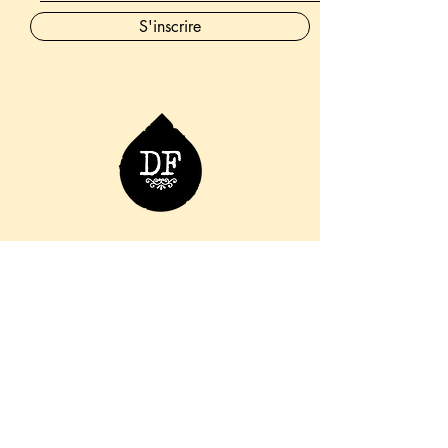
S'inscrire
06 76 36 98 66
info.ladouchefroide@gmail.com
11 Rue des Augustins, 57000